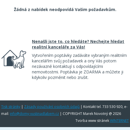
Žádná z nabídek neodpovídá Vašim požadavkům.
Nenašli jste to, co hledáte? Nechejte hledat
realitní kanceláře za Vás!
Vytvořením poptávky zadáváte vybraným realitním
kancelářím svůj požadavek a ony Vás potom
nezávazně kontaktují s odpovídajícími
nemovitostmi. Poptávka je ZDARMA a můžete ji
kdykoliv pozměnit nebo zrušit.
Tisk stránky
|
Zásady používání osobních údajů
|
Kontakt tel. 733 530 920, e-
mail:
info@domy-vustinadlabem.cz
| COPYRIGHT Marek Novotný @ 2026
Tvorba www stránek
WINTERNET