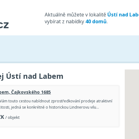
Aktuálně můžete v lokalitě
Ústí nad La
vybírat z nabídky
40 domů
.
ej Ústí nad Labem
abem, Čajkovského 1685
Vám touto cestou nabídnout zprostředkování prodeje atraktivní
ežitosti, jedná se konkrétně o historickou Lindnerovu vilu…
ZK
/ objekt