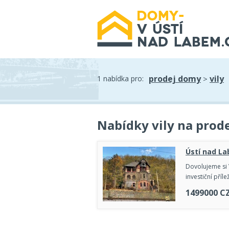
prodej domy
vily
1 nabídka pro:
>
Nabídky vily na prod
Ústí nad L
Dovolujeme si 
investiční příl
1499000
C