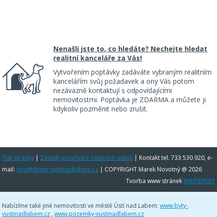
Nenašli jste to, co hledáte? Nechejte hledat
realitní kanceláře za Vás!
Vytvořením poptávky zadáváte vybraným realitním
kancelářím svůj požadavek a ony Vás potom
nezávazně kontaktují s odpovídajícími
nemovitostmi. Poptávka je ZDARMA a můžete ji
kdykoliv pozměnit nebo zrušit.
Tisk stránky
|
Zásady používání osobních údajů
|
Kontakt tel. 733 530 920, e-
mail:
info@domy-vustinadlabem.cz
| COPYRIGHT Marek Novotný @ 2026
Tvorba www stránek
WINTERNET
Nabízíme také jiné nemovitosti ve městě Ústí nad Labem:
www.byty-
vustinadlabem.cz
,
www.pozemky-vustinadlabem.cz