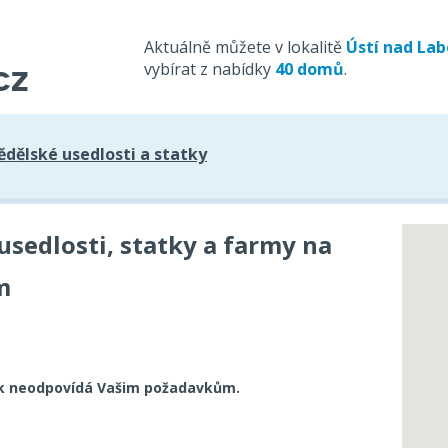
Aktuálně můžete v lokalitě
Ústí nad La
vybírat z nabídky
40 domů
.
dělské usedlosti a statky
sedlosti, statky a farmy na
m
k neodpovídá Vašim požadavkům.