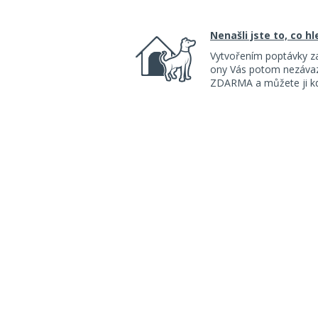
Nenašli jste to, co h
Vytvořením poptávky z
ony Vás potom nezávazn
ZDARMA a můžete ji kdy