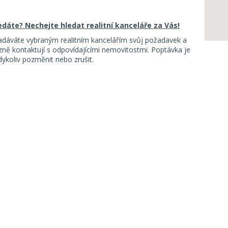
ledáte? Nechejte hledat realitní kanceláře za Vás!
adáváte vybraným realitním kancelářím svůj požadavek a
ě kontaktují s odpovídajícími nemovitostmi. Poptávka je
koliv pozměnit nebo zrušit.