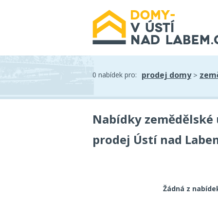
prodej domy
země
0 nabídek pro:
>
Nabídky zemědělské u
prodej Ústí nad Labe
Žádná z nabíde