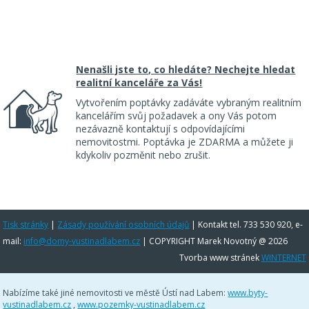
Nenašli jste to, co hledáte? Nechejte hledat
realitní kanceláře za Vás!
Vytvořením poptávky zadáváte vybraným realitním
kancelářím svůj požadavek a ony Vás potom
nezávazně kontaktují s odpovídajícími
nemovitostmi. Poptávka je ZDARMA a můžete ji
kdykoliv pozměnit nebo zrušit.
Tisk stránky
|
Zásady používání osobních údajů
|
Kontakt tel. 733 530 920, e-
mail:
info@domy-vustinadlabem.cz
| COPYRIGHT Marek Novotný @ 2026
Tvorba www stránek
WINTERNET
Nabízíme také jiné nemovitosti ve městě Ústí nad Labem:
www.byty-
vustinadlabem.cz
,
www.pozemky-vustinadlabem.cz