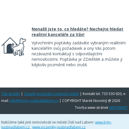
Nenašli jste to, co hledáte? Nechejte hledat
realitní kanceláře za Vás!
Vytvořením poptávky zadáváte vybraným realitním
kancelářím svůj požadavek a ony Vás potom
nezávazně kontaktují s odpovídajícími
nemovitostmi. Poptávka je ZDARMA a můžete ji
kdykoliv pozměnit nebo zrušit.
Tisk stránky
|
Zásady používání osobních údajů
|
Kontakt tel. 733 530 920, e-
mail:
info@domy-vustinadlabem.cz
| COPYRIGHT Marek Novotný @ 2026
Tvorba www stránek
WINTERNET
Nabízíme také jiné nemovitosti ve městě Ústí nad Labem:
www.byty-
vustinadlabem.cz
,
www.pozemky-vustinadlabem.cz