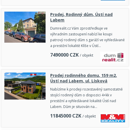
Prodej, Rodinný dům, Ústí nad
Labem
Dumrealit.cz Vám zprostředkuje ve
výhradním zastoupení nabízí ke koupi
patrový rodinný dům s garáží ve vyhledávané
a prestižní lokalitě Klíše v Ústí…
7490000
CZK
/ objekt
Prodej rodinného domu, 159 m2,
Ústí nad Labem, ul. Lísková
Nabízíme k prodeji rozestavěný samostatně
stojící rodinný dům o dispozici 4+kk v
prestižní a vyhledávané lokalitě Ústí nad
Labem. Dům je situován na…
11845000
CZK
/ objekt