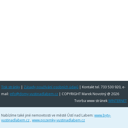
Tisk stránky
|
Zásady používání osobních údajů
|
Kontakt tel. 733 530 920, e-
mail:
info@domy-vustinadlabem.cz
| COPYRIGHT Marek Novotný @ 2026
Tvorba www stránek
WINTERNET
Nabízíme také jiné nemovitosti ve městě Ústí nad Labem:
www.byty-
vustinadlabem.cz
,
www.pozemky-vustinadlabem.cz