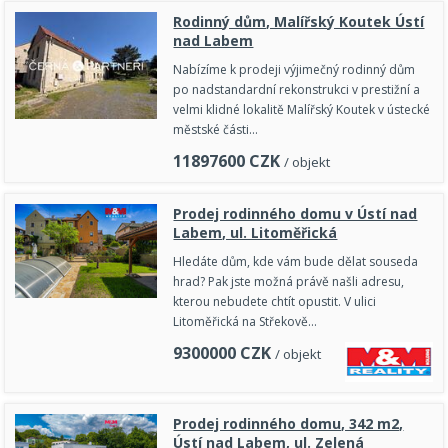
Rodinný dům, Malířský Koutek Ústí
nad Labem
Nabízíme k prodeji výjimečný rodinný dům
po nadstandardní rekonstrukci v prestižní a
velmi klidné lokalitě Malířský Koutek v ústecké
městské části…
11897600
CZK
/ objekt
Prodej rodinného domu v Ústí nad
Labem, ul. Litoměřická
Hledáte dům, kde vám bude dělat souseda
hrad? Pak jste možná právě našli adresu,
kterou nebudete chtít opustit. V ulici
Litoměřická na Střekově…
9300000
CZK
/ objekt
Prodej rodinného domu, 342 m2,
Ústí nad Labem, ul. Zelená