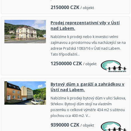
2150000
CZK
/ objekt
Prodej reprezentativní vily v Ústí
nad Labem.
Nabízíme k prodeji nebo k investici velmi
zajímavou a prostornou vilu nacházející se na
adrese Pražská 1083/16 v Ústí nad Labem.
Tato třípodlažní…
12500000
CZK
/ objekt
Bytový dům s garáží a zahrádkou v
Ústí nad Labem.
Nabízíme k prodeji bytový dům v ulici Sukova,
Střekov. Bytový dům stojí na vlastním
pozemku o celkové výměře 434 m2 s užitnou
plochou cca 400 m2. V…
9390000
CZK
/ objekt