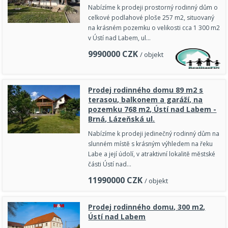
Nabízíme k prodeji prostorný rodinný dům o
celkové podlahové ploše 257 m2, situovaný
na krásném pozemku o velikosti cca 1 300 m2
v Ústí nad Labem, ul…
9990000
CZK
/ objekt
Prodej rodinného domu 89 m2 s
terasou, balkonem a garáží, na
pozemku 768 m2, Ústí nad Labem -
Brná, Lázeňská ul.
Nabízíme k prodeji jedinečný rodinný dům na
slunném místě s krásným výhledem na řeku
Labe a její údolí, v atraktivní lokalitě městské
části Ústí nad…
11990000
CZK
/ objekt
Prodej rodinného domu, 300 m2,
Ústí nad Labem