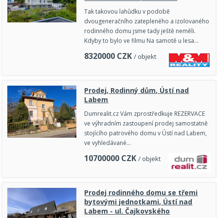
Tak takovou lahůdku v podobě
dvougeneračního zatepleného a izolovaného
rodinného domu jsme tady ještě neměli.
Kdyby to bylo ve filmu Na samotě u lesa…
8320000
CZK
/ objekt
Prodej, Rodinný dům, Ústí nad
Labem
Dumrealit.cz Vám zprostředkuje REZERVACE
ve výhradním zastoupení prodej samostatně
stojícího patrového domu v Ústí nad Labem,
ve vyhledávané…
10700000
CZK
/ objekt
Prodej rodinného domu se třemi
bytovými jednotkami, Ústí nad
Labem - ul. Čajkovského