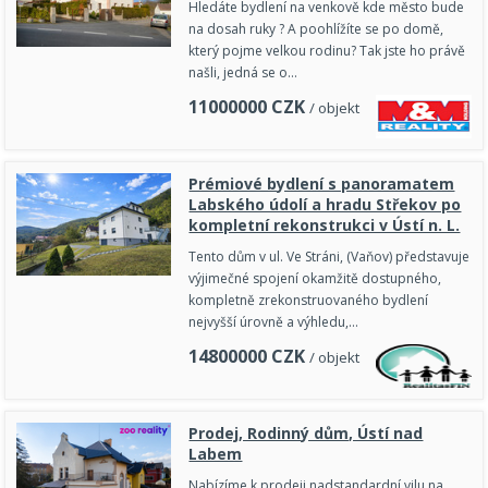
Hledáte bydlení na venkově kde město bude
na dosah ruky ? A poohlížíte se po domě,
který pojme velkou rodinu? Tak jste ho právě
našli, jedná se o…
11000000
CZK
/ objekt
Prémiové bydlení s panoramatem
Labského údolí a hradu Střekov po
kompletní rekonstrukci v Ústí n. L.
Tento dům v ul. Ve Stráni, (Vaňov) představuje
výjimečné spojení okamžitě dostupného,
kompletně zrekonstruovaného bydlení
nejvyšší úrovně a výhledu,…
14800000
CZK
/ objekt
Prodej, Rodinný dům, Ústí nad
Labem
Nabízíme k prodeji nadstandardní vilu na