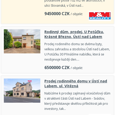
podlahové ploše 102 m2 ve Skoroticích, v
ulici Slovanská, v Ústí nad…
9450000
CZK
/ objekt
Rodinný dům, prodej, U Potůčku,
Krásné Březno, Ústí nad Labem
Prodej rodinného domu se dvěma byty,
velkou zahradou a stodolou Ústí nad Labem,
U Potůčku 30 Přinášíme nabídku, která se
neobjevuje každý den.…
6500000
CZK
/ objekt
Prodej rodinného domu v Ústí nad
Labem, ul. Vítězná
Nabízíme k prodeji zajímavý víceúčelový dům
v atraktivní části Ústí nad Labem - Svádov,
který představuje skvělou příležitost jak pro
investory, tak…