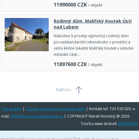
11990000
CZK
/ objekt
Rodinný dům, Malířský Koutek Ústí
nad Labem
Nabízíme k prodeji výjimečný rodinný dům
po nadstandardní rekonstrukci v prestižní a
velmi klidné lokalitě Malířský Koutek v ústecké
městské části…
11897600
CZK
/ objekt
Nahoru
Tisk stránky
|
Zásady používání osobních údajů
|
Kontakt tel. 733 530 920, e-
mail:
info@domy-vustinadlabem.cz
| COPYRIGHT Marek Novotný @ 2026
Tvorba www stránek
WINTERNET