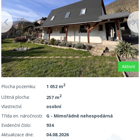
Aktivní
2
Plocha pozemku:
1 052 m
2
Užitná plocha:
257 m
Vlastnictví:
osobní
Třída en. náročnosti:
G - Mimořádně nehospodárná
Evidenční číslo:
934
Aktualizace dne:
04.08.2026