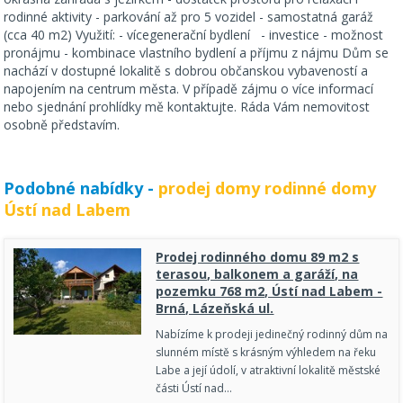
rodinné aktivity - parkování až pro 5 vozidel - samostatná garáž
(cca 40 m2) Využití: - vícegenerační bydlení - investice - možnost
pronájmu - kombinace vlastního bydlení a příjmu z nájmu Dům se
nachází v dostupné lokalitě s dobrou občanskou vybaveností a
napojením na centrum města. V případě zájmu o více informací
nebo sjednání prohlídky mě kontaktujte. Ráda Vám nemovitost
osobně představím.
Podobné nabídky -
prodej domy rodinné domy
Ústí nad Labem
Prodej rodinného domu 89 m2 s
terasou, balkonem a garáží, na
pozemku 768 m2, Ústí nad Labem -
Brná, Lázeňská ul.
Nabízíme k prodeji jedinečný rodinný dům na
slunném místě s krásným výhledem na řeku
Labe a její údolí, v atraktivní lokalitě městské
části Ústí nad…