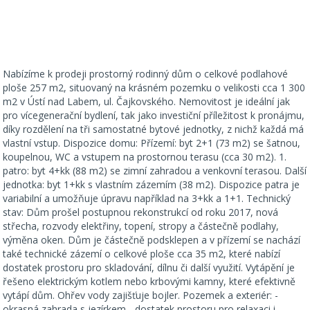
Nabízíme k prodeji prostorný rodinný dům o celkové podlahové
ploše 257 m2, situovaný na krásném pozemku o velikosti cca 1 300
m2 v Ústí nad Labem, ul. Čajkovského. Nemovitost je ideální jak
pro vícegenerační bydlení, tak jako investiční příležitost k pronájmu,
díky rozdělení na tři samostatné bytové jednotky, z nichž každá má
vlastní vstup. Dispozice domu: Přízemí: byt 2+1 (73 m2) se šatnou,
koupelnou, WC a vstupem na prostornou terasu (cca 30 m2). 1.
patro: byt 4+kk (88 m2) se zimní zahradou a venkovní terasou. Další
jednotka: byt 1+kk s vlastním zázemím (38 m2). Dispozice patra je
variabilní a umožňuje úpravu například na 3+kk a 1+1. Technický
stav: Dům prošel postupnou rekonstrukcí od roku 2017, nová
střecha, rozvody elektřiny, topení, stropy a částečně podlahy,
výměna oken. Dům je částečně podsklepen a v přízemí se nachází
také technické zázemí o celkové ploše cca 35 m2, které nabízí
dostatek prostoru pro skladování, dílnu či další využití. Vytápění je
řešeno elektrickým kotlem nebo krbovými kamny, které efektivně
vytápí dům. Ohřev vody zajišťuje bojler. Pozemek a exteriér: -
okrasná zahrada s jezírkem - dostatek prostoru pro relaxaci i