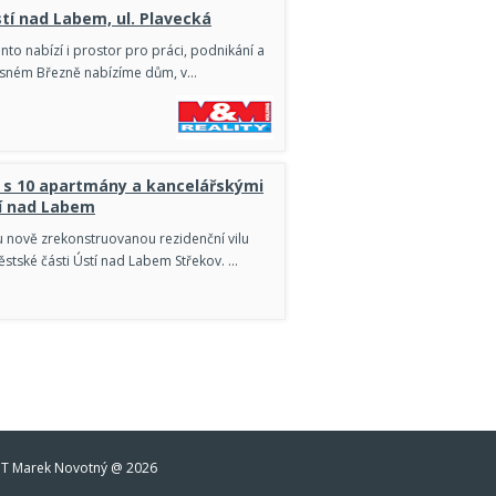
tí nad Labem, ul. Plavecká
to nabízí i prostor pro práci, podnikání a
Krásném Březně nabízíme dům, v…
y s 10 apartmány a kancelářskými
tí nad Labem
 nově zrekonstruovanou rezidenční vilu
stské části Ústí nad Labem Střekov. …
T Marek Novotný @ 2026