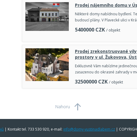
Prodej nájemního domu v Ús
Některé domy nabídnou bydlení. Ten
budoucí plány. V Plavecké ulici v 
5400000
CZK
/ objekt
Prodej zrekonstruované vil
prostory v ul. Žukovova, Ús
Exkluzivně Vám nabízíme jedinečnou
zasazenou do okrasné zahrady v mě
32500000
CZK
/ objekt
Nahoru
jů
|
Kontakt tel. 733 530 920, e-mail:
info@domy-vustinadlabem.cz
| COPYRIGH