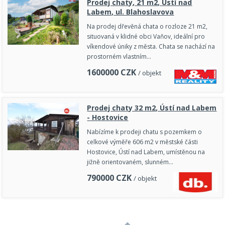
Prodej chaty, 21 m2, Ústí nad
Labem, ul. Blahoslavova
Na prodej dřevěná chata o rozloze 21 m2,
situovaná v klidné obci Vaňov, ideální pro
víkendové úniky z města. Chata se nachází na
prostorném vlastním…
1600000
CZK
/ objekt
Prodej chaty 32 m2, Ústí nad Labem
- Hostovice
Nabízíme k prodeji chatu s pozemkem o
celkové výměře 606 m2 v městské části
Hostovice, Ústí nad Labem, umístěnou na
jižně orientovaném, slunném…
790000
CZK
/ objekt