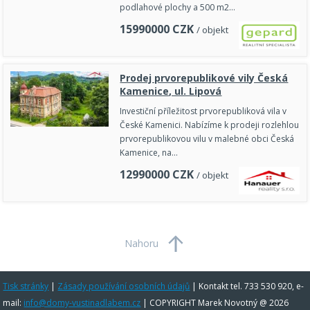
podlahové plochy a 500 m2…
15990000
CZK
/ objekt
Prodej prvorepublikové vily Česká
Kamenice, ul. Lipová
Investiční příležitost prvorepubliková vila v
České Kamenici. Nabízíme k prodeji rozlehlou
prvorepublikovou vilu v malebné obci Česká
Kamenice, na…
12990000
CZK
/ objekt
Nahoru
Tisk stránky
|
Zásady používání osobních údajů
|
Kontakt tel. 733 530 920, e-
mail:
info@domy-vustinadlabem.cz
| COPYRIGHT Marek Novotný @ 2026