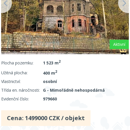
Aktivní
2
Plocha pozemku:
1 523 m
2
Užitná plocha:
400 m
Vlastnictví:
osobní
Třída en. náročnosti:
G - Mimořádně nehospodárná
Evidenční číslo:
979660
Cena:
1499000
CZK / objekt