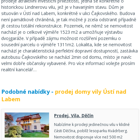
prodeje atraktivní investiční příležitosti, jedná se konkrétně o
historickou Lindnerovu vilu, jež je v havarijním stavu. Dům je
situován v Ústí nad Labem, konkrétně v ulici Čajkovského. Budova
není památkově chráněná, je tak možné ji zcela odstranit případně
jít cestou totální rekonstrukce. Pozemek, ne němž se nemovitost
nachází je o celkové výměře 1523 m2 a umožňuje výstavbu
dvojgaráže. V případě zájmu možnost rozšíření pozemku o
sousední parcelu o výměře 1311m2. Lokalita, kde se nemovitost
nachází je charakteristická perfektní dopravní dostupností, zastávka
autobusu Čajkovského se nachází 2min od domu, místo je navíc
velmi dobře občansky vybavené. Pro více informací volejte prosím
realitní kancelář…
Podobné nabídky -
prodej domy vily Ústí nad
Labem
Prodej, Vila, Děčín
Nabízíme k prodeji jedinečnou vilu v klidné
části Děčína, poblíž lesoparku Kvádrberg.
Nemovitost disponuje více než 500 m2