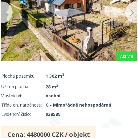
Aktivní
2
Plocha pozemku:
1 302 m
2
Užitná plocha:
28 m
Vlastnictví:
osobní
Třída en. náročnosti:
G - Mimořádně nehospodárná
Evidenční číslo:
938589
Cena:
4480000
CZK / objekt