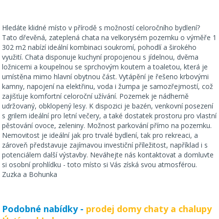
Hledáte klidné místo v přírodě s možností celoročního bydlení?
Tato dřevěná, zateplená chata na velkorysém pozemku o výměře 1
302 m2 nabízí ideální kombinaci soukromí, pohodlí a širokého
využití. Chata disponuje kuchyní propojenou s jídelnou, dvěma
ložnicemi a koupelnou se sprchovým koutem a toaletou, která je
umístěna mimo hlavní obytnou část. Vytápění je řešeno krbovými
kamny, napojení na elektřinu, voda i žumpa je samozřejmostí, což
zajišťuje komfortní celoroční užívání. Pozemek je nádherně
udržovaný, obklopený lesy. K dispozici je bazén, venkovní posezení
s grilem ideální pro letní večery, a také dostatek prostoru pro vlastní
pěstování ovoce, zeleniny. Možnost parkování přímo na pozemku.
Nemovitost je ideální jak pro trvalé bydlení, tak pro rekreaci, a
zároveň představuje zajímavou investiční příležitost, například i s
potenciálem další výstavby. Neváhejte nás kontaktovat a domluvte
si osobní prohlídku - toto místo si Vás získá svou atmosférou.
Zuzka a Bohunka
Podobné nabídky -
prodej domy chaty a chalupy