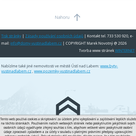
Nahoru
Tisk stránky
|
Zásady používání osobních údajů
|
Kontakt tel. 733 530 920, e-
mail:
info@domy-vustinadlabem.cz
| COPYRIGHT Marek Novotný @ 2026
Tvorba www stránek
WINTERNET
Nabízíme také jiné nemovitosti ve městě Ústí nad Labem:
www.byty-
vustinadlabem.cz
,
www.pozemky-vustinadlabem.cz
Tento web používá cookies a skriptování za účelem jeho vylepšování a zajišťování lepších služeb
na těchto stránkách. Používáním našich webových stránek nebo poskytnutím jakýchkoli svých
osobních údajů vyjadřujete zřejmý souhlas s tím, abychom veškeré vámi poskytnuté osobní
údaje zpracovali způsobem a za účely v souladu s platnými právními předpisy upravujícími