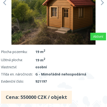
Aktivní
2
Plocha pozemku:
19 m
2
Užitná plocha:
19 m
Vlastnictví:
osobní
Třída en. náročnosti:
G - Mimořádně nehospodárná
Evidenční číslo:
921197
Cena:
550000
CZK / objekt