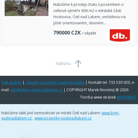
Nabízíme k prodeji chatu s pozemkem o
celkové výměře 606 m2 v městské části
Hostovice, Ústí nad Labem, umístěnou na
jižně orientovaném, slunném…
790000
CZK
/ objekt
Nahoru
Tisk stránky
|
Zásady používání osobních údajů
|
Kontakt tel. 733 530 920, e-
mail:
info@domy-vustinadlabem.cz
| COPYRIGHT Marek Novotný @ 2026
Tvorba www stránek
WINTERNET
Nabízíme také jiné nemovitosti ve městě Ústí nad Labem:
www.byty-
vustinadlabem.cz
,
www.pozemky-vustinadlabem.cz