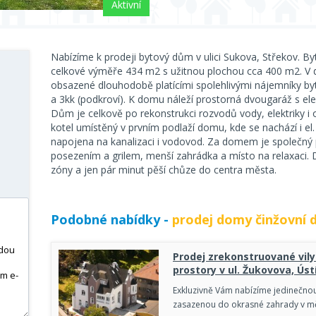
Aktivní
Nabízíme k prodeji bytový dům v ulici Sukova, Střekov. B
celkové výměře 434 m2 s užitnou plochou cca 400 m2. V 
obsazené dlouhodobě platícími spolehlivými nájemníky byt
a 3kk (podkroví). K domu náleží prostorná dvougaráž s ele
Dům je celkově po rekonstrukci rozvodů vody, elektriky i o
kotel umístěný v prvním podlaží domu, kde se nachází i el
napojena na kanalizaci i vodovod. Za domem je společný p
posezením a grilem, menší zahrádka a místo na relaxaci. 
zóny a jen pár minut pěší chůze do centra města.
Podobné nabídky -
prodej domy činžovní
Prodej zrekonstruované vil
prostory v ul. Žukovova, Ús
Exkluzivně Vám nabízíme jedinečnou
zasazenou do okrasné zahrady v mě