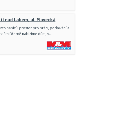
tí nad Labem, ul. Plavecká
to nabízí i prostor pro práci, podnikání a
Krásném Březně nabízíme dům, v…