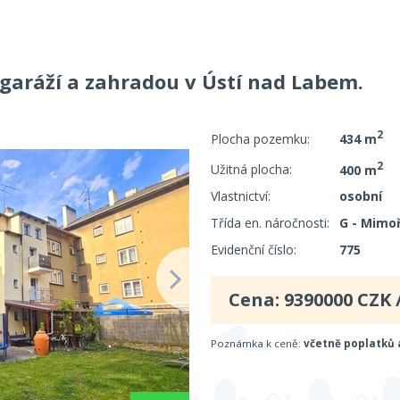
garáží a zahradou v Ústí nad Labem.
2
Plocha pozemku:
434 m
2
Užitná plocha:
400 m
Vlastnictví:
osobní
Třída en. náročnosti:
G - Mimo
Evidenční číslo:
775
Cena:
9390000
CZK 
Poznámka k ceně:
včetně poplatků 