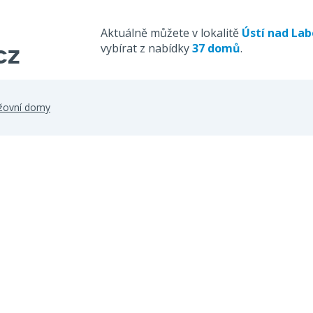
Aktuálně můžete v lokalitě
Ústí nad La
vybírat z nabídky
37 domů
.
nžovní domy