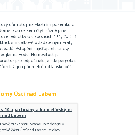
ytový dům stojí na vlastním pozemku o
domě jsou celkem čtyři různé plně
ové jednotky o dispozicích 1+1, 2x 2+1
ktrickými dálkově ovladatelnými vraty.
dpadů. Vytápění zajišťuje elektrický
. bojler na vodu. Nemovitost je
rostor pro odpočinek. Je zde pergola s
Dům leží jen pár metrů od labské pěší
 domy Ústí nad Labem
y s 10 apartmány a kancelářskými
tí nad Labem
 nově zrekonstruovanou rezidenční vilu
stské části Ústí nad Labem Střekov. …